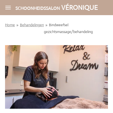
Ga
VÉRONIQUE
SCHOONHEIDSSALON
direct
naar
Home
»
Behandelingen
»
Bindweefsel
de
gezichtsmassage/behandeling
hoofdinhoud