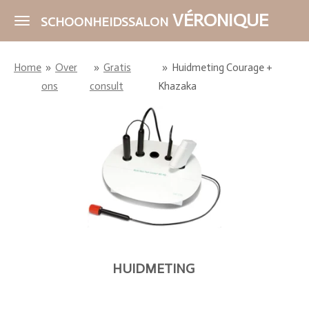
Ga
VÉRONIQUE
SCHOONHEIDSSALON
direct
naar
Home
»
Over
»
Gratis
»
Huidmeting Courage +
de
ons
consult
Khazaka
hoofdinhoud
HUIDMETING