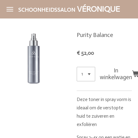
Ga
VÉRONIQUE
SCHOONHEIDSSALON
direct
naar
de
Purity Balance
hoofdinhoud
€ 52,00
In
winkelwagen
Deze toner in spray vorm is
ideaal om de verstopte
huid te zuiveren en
exfoliëren
Spray 3-4x op een watje en