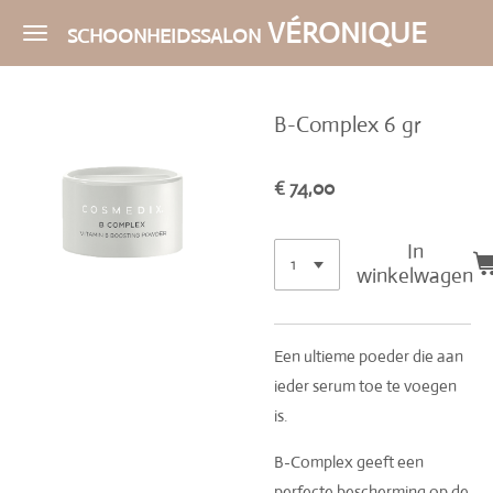
Ga
VÉRONIQUE
SCHOONHEIDSSALON
direct
naar
de
B-Complex 6 gr
hoofdinhoud
€ 74,00
In
winkelwagen
Een ultieme poeder die aan
ieder serum toe te voegen
is.
B-Complex geeft een
perfecte bescherming op de