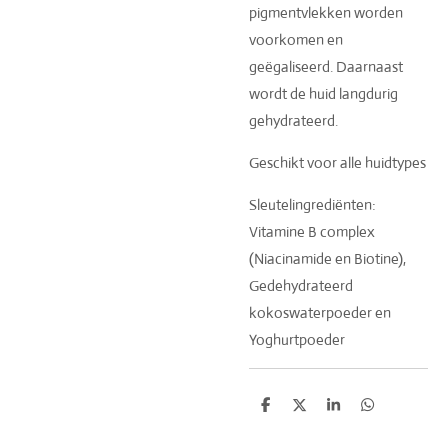
pigmentvlekken worden
voorkomen en
geëgaliseerd. Daarnaast
wordt de huid langdurig
gehydrateerd.
Geschikt voor alle huidtypes
Sleutelingrediënten:
Vitamine B complex
(Niacinamide en Biotine),
Gedehydrateerd
kokoswaterpoeder en
Yoghurtpoeder
D
D
S
D
e
e
h
e
l
e
a
l