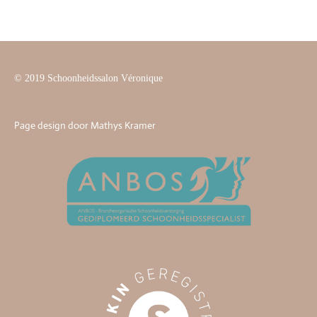
e
l
r
e
n
e
n
© 2019 Schoonheidssalon Véronique
Page design door Mathys Kramer