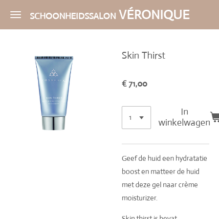
Ga
VÉRONIQUE
SCHOONHEIDSSALON
direct
naar
de
Skin Thirst
hoofdinhoud
€ 71,00
In
winkelwagen
Geef de huid een hydratatie
boost en matteer de huid
met deze gel naar crème
moisturizer.
Skin thirst is bevat