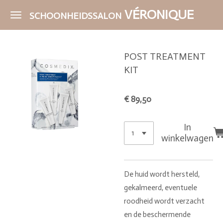
Ga
VÉRONIQUE
SCHOONHEIDSSALON
direct
naar
de
POST TREATMENT
hoofdinhoud
KIT
€ 89,50
In
winkelwagen
De huid wordt hersteld,
gekalmeerd, eventuele
roodheid wordt verzacht
en de beschermende