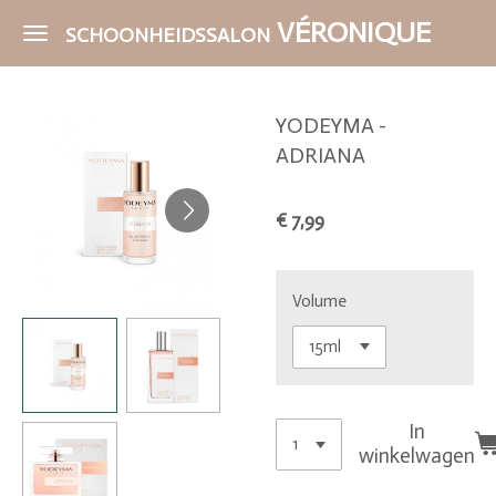
Ga
VÉRONIQUE
SCHOONHEIDSSALON
direct
naar
de
YODEYMA -
hoofdinhoud
ADRIANA
€ 7,99
Volume
In
winkelwagen