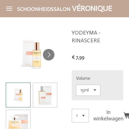
Ga
VÉRONIQUE
SCHOONHEIDSSALON
direct
naar
de
YODEYMA -
hoofdinhoud
RINASCERE
€ 7,99
Volume
In
winkelwagen