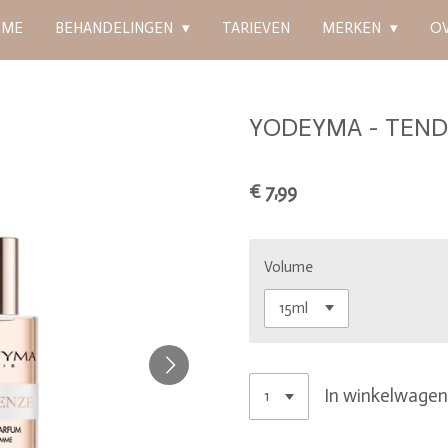
OME
BEHANDELINGEN
TARIEVEN
MERKEN
O
YODEYMA - TEN
€ 7,99
Volume
In winkelwage