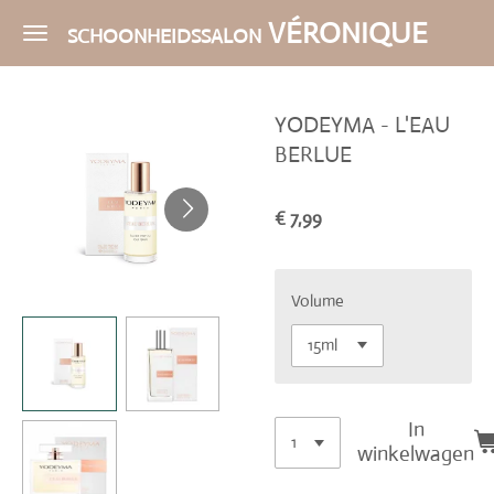
Ga
VÉRONIQUE
SCHOONHEIDSSALON
direct
naar
de
YODEYMA - L'EAU
hoofdinhoud
BERLUE
€ 7,99
Volume
In
winkelwagen