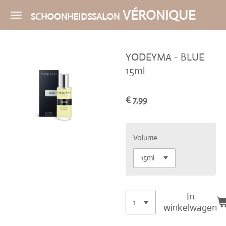
Ga
VÉRONIQUE
SCHOONHEIDSSALON
direct
naar
de
YODEYMA - BLUE
hoofdinhoud
15ml
€ 7,99
Volume
In
winkelwagen