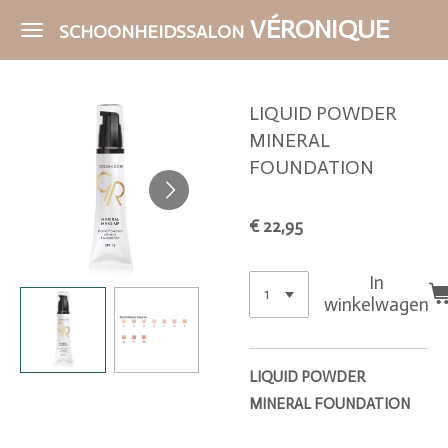
Ga
VÉRONIQUE
SCHOONHEIDSSALON
direct
naar
de
LIQUID POWDER
hoofdinhoud
MINERAL
FOUNDATION
€ 22,95
In
winkelwagen
LIQUID POWDER
MINERAL FOUNDATION