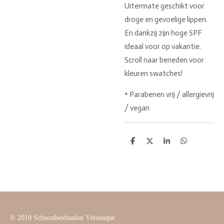
Uitermate geschikt voor
droge en gevoelige lippen.
En dankzij zijn hoge SPF
ideaal voor op vakantie.
Scroll naar beneden voor
kleuren swatches!
* Parabenen vrij / allergievrij
/ vegan
D
D
S
D
e
e
h
e
l
e
a
l
e
l
r
e
n
e
n
© 2019 Schoonheidssalon Véronique