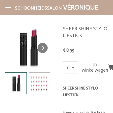
Ga
VÉRONIQUE
SCHOONHEIDSSALON
direct
naar
de
SHEER SHINE STYLO
hoofdinhoud
LIPSTICK
€ 8,95
In
winkelwagen
SHEER SHINE STYLO
LIPSTICK
Sheer shine stylo lipstick is