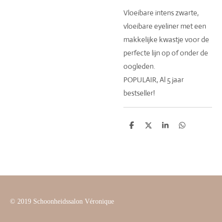
Vloeibare intens zwarte,
vloeibare eyeliner met een
makkelijke kwastje voor de
perfecte lijn op of onder de
oogleden.
POPULAIR, Al 5 jaar
bestseller!
D
D
S
D
e
e
h
e
l
e
a
l
e
l
r
e
n
e
n
© 2019 Schoonheidssalon Véronique