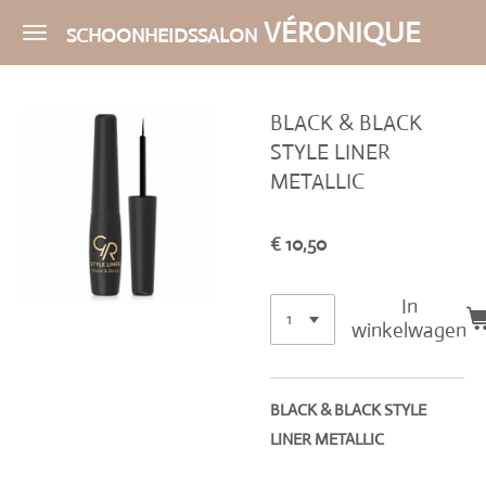
Ga
VÉRONIQUE
SCHOONHEIDSSALON
direct
naar
de
BLACK & BLACK
hoofdinhoud
STYLE LINER
METALLIC
€ 10,50
In
winkelwagen
BLACK & BLACK STYLE
LINER METALLIC