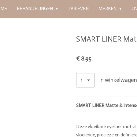
OME
BEHANDELINGEN
TARIEVEN
MERKEN
O
SMART LINER Matt
€ 8,95
In winkelwage
SMART LINER Matte & Intense
Deze vloeibare eyeliner met vil
vloeiende, precieze en definiëre