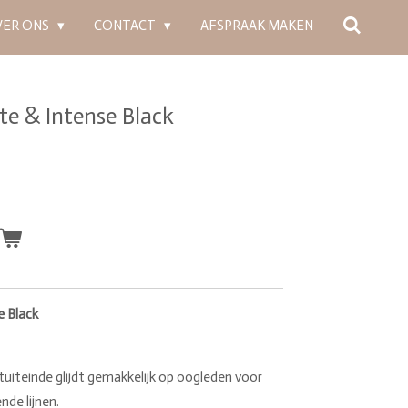
VER ONS
CONTACT
AFSPRAAK MAKEN
e & Intense Black
n
 Black
tuiteinde glijdt gemakkelijk op oogleden voor
nde lijnen.