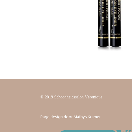
© 2019 Schoonheidssalon Véronique
Page design door Mathys Kramer