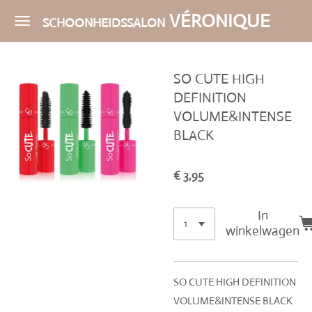
Ga
VÉRONIQUE
SCHOONHEIDSSALON
direct
naar
de
SO CUTE HIGH
hoofdinhoud
DEFINITION
VOLUME&INTENSE
BLACK
€ 3,95
In
winkelwagen
SO CUTE HIGH DEFINITION
VOLUME&INTENSE BLACK