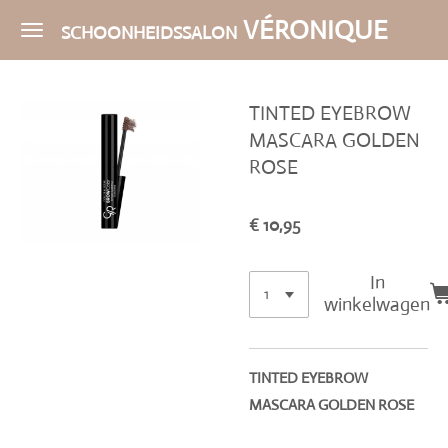
Ga
VÉRONIQUE
SCHOONHEIDSSALON
direct
naar
de
TINTED EYEBROW
hoofdinhoud
MASCARA GOLDEN
ROSE
€ 10,95
In
winkelwagen
TINTED EYEBROW
MASCARA GOLDEN ROSE