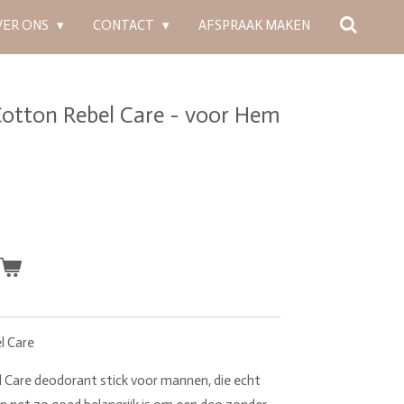
VER ONS
CONTACT
AFSPRAAK MAKEN
otton Rebel Care - voor Hem
n
l Care
l Care deodorant stick voor mannen, die echt