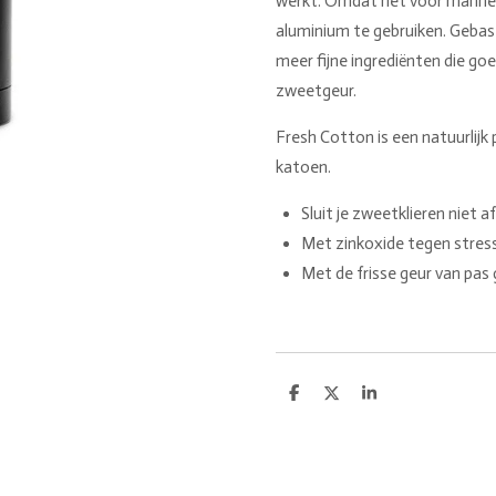
werkt. Omdat het voor mannen
aluminium te gebruiken. Gebas
meer fijne ingrediënten die goe
zweetgeur.
Fresh Cotton is een natuurlijk
katoen.
Sluit je zweetklieren niet
Met zinkoxide tegen stres
Met de frisse geur van pa
D
D
S
e
e
h
l
e
a
e
l
r
n
e