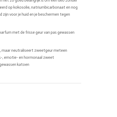
 net zo goed belangrijk is om een deo zonder
eerd op kokosolie, natriumbicarbonaat en nog
d zijn voor je huid en je beschermen tegen
 parfum met de frisse geur van pas gewassen
 af, maar neutraliseert zweetgeur meteen
s-, emotie- en hormonaal zweet
s gewassen katoen