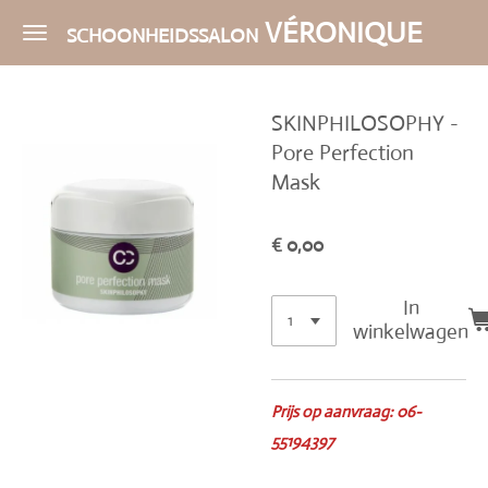
Ga
VÉRONIQUE
SCHOONHEIDSSALON
direct
naar
de
SKINPHILOSOPHY -
hoofdinhoud
Pore Perfection
Mask
€ 0,00
In
winkelwagen
Prijs op aanvraag: 06-
55194397