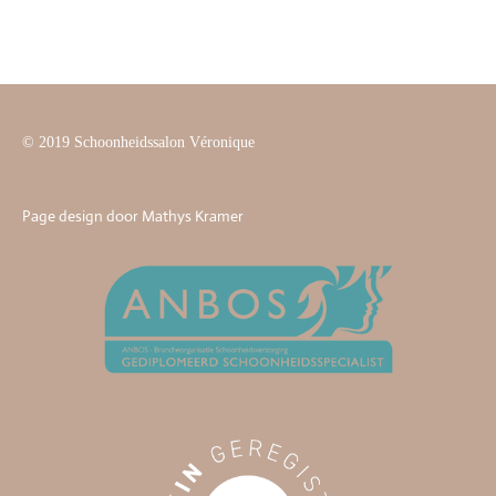
l
e
a
l
e
l
r
e
n
e
n
© 2019 Schoonheidssalon Véronique
Page design door Mathys Kramer