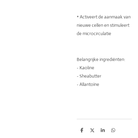
* Activeert de aanmaak van
nieuwe cellen en stimuleert
de microcirculatie
Belangrijke ingrediënten:
- Kaoline
- Sheabutter
- Allantoïne
D
D
S
D
e
e
h
e