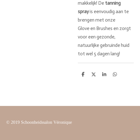
makkelijk! De
tanning
spray
is eenvoudig aan te
brengen met onze
Glove
en Brushes
en zorgt
voor een gezonde,
natuurlijke gebruinde huid
tot wel 5 dagen lang!
D
D
S
D
e
e
h
e
l
e
a
l
e
l
r
e
n
e
n
© 2019 Schoonheidssalon Véronique