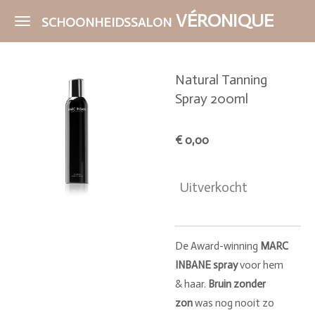
Ga
VÉRONIQUE
SCHOONHEIDSSALON
direct
naar
de
Natural Tanning
hoofdinhoud
Spray 200ml
€ 0,00
Uitverkocht
De Award-winning
MARC
INBANE spray
voor hem
& haar.
Bruin zonder
zon
was nog nooit zo