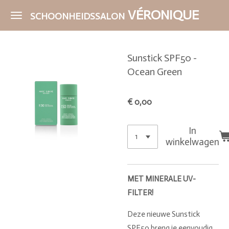
Ga
VÉRONIQUE
SCHOONHEIDSSALON
direct
naar
de
Sunstick SPF50 -
hoofdinhoud
Ocean Green
€ 0,00
In
winkelwagen
MET MINERALE UV-
FILTER!
Deze nieuwe Sunstick
SPF50 breng je eenvoudig