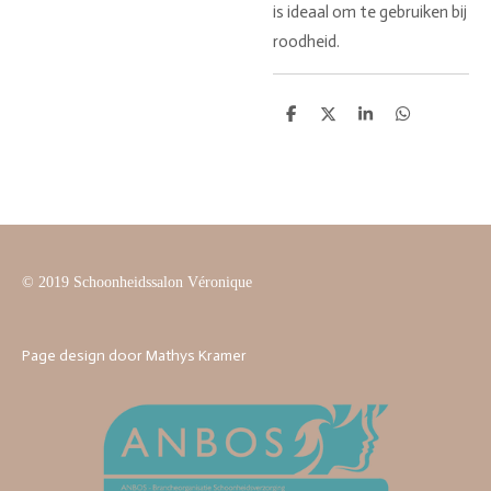
is ideaal om te gebruiken bij
roodheid.
D
D
S
D
e
e
h
e
l
e
a
l
e
l
r
e
n
e
n
© 2019 Schoonheidssalon Véronique
Page design door Mathys Kramer