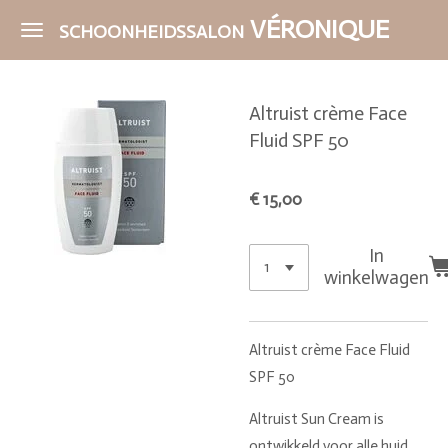
Ga
VÉRONIQUE
SCHOONHEIDSSALON
direct
naar
de
Altruist crème Face
hoofdinhoud
Fluid SPF 50
€ 15,00
In
winkelwagen
Altruist crème Face Fluid
SPF 50
Altruist Sun Cream is
ontwikkeld voor alle huid