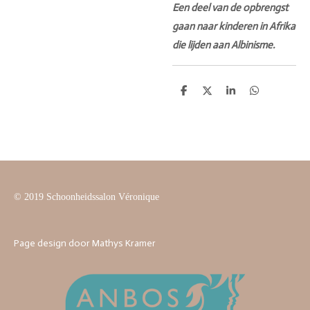
Een deel van de opbrengst
gaan naar kinderen in Afrika
die lijden aan Albinisme.
D
D
S
D
e
e
h
e
l
e
a
l
e
l
r
e
n
e
n
© 2019 Schoonheidssalon Véronique
Page design door Mathys Kramer