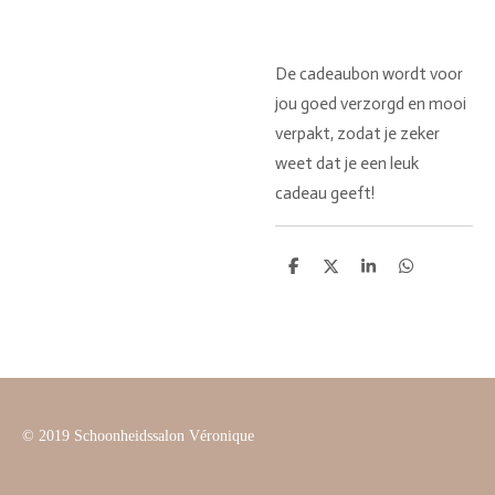
De cadeaubon wordt voor
jou goed verzorgd en mooi
verpakt, zodat je zeker
weet dat je een leuk
cadeau geeft!
D
D
S
D
e
e
h
e
l
e
a
l
e
l
r
e
n
e
n
© 2019 Schoonheidssalon Véronique