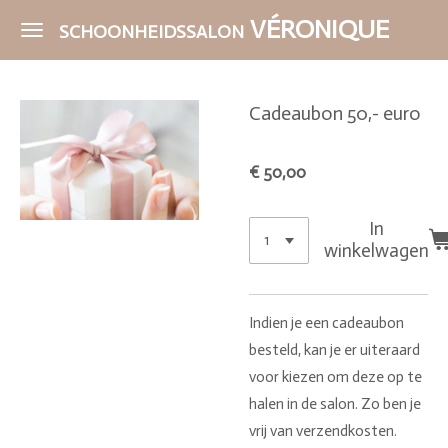
Ga
VÉRONIQUE
SCHOONHEIDSSALON
direct
naar
de
Cadeaubon 50,- euro
hoofdinhoud
€ 50,00
In
winkelwagen
Indien je een cadeaubon
besteld, kan je er uiteraard
voor kiezen om deze op te
halen in de salon. Zo ben je
vrij van verzendkosten.