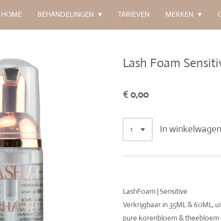
HOME
BEHANDELINGEN
TARIEVEN
MERKEN
Lash Foam Sensiti
€ 0,00
In winkelwage
LashFoam | Sensitive
Verkrijgbaar in 35ML & 60ML, ui
pure korenbloem & theebloem e