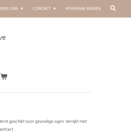
OVER ONS
CONTACT
AFSPRAAK MAKEN
ve
n
terst geschikt voor gevoelige ogen. Verrijkt met
xtract.