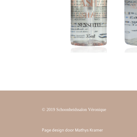
© 2019 Schoonheidssalon Véronique
Page design door Mathys Kramer