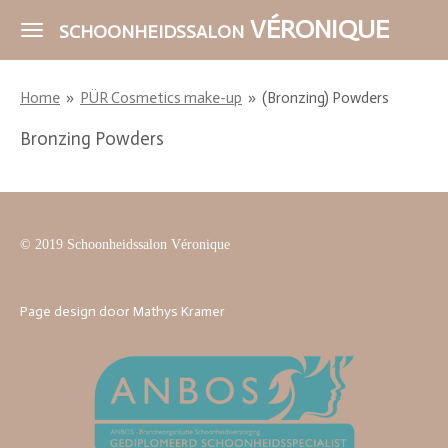
Ga
VÉRONIQUE
SCHOONHEIDSSALON
direct
naar
Home
»
PÜR Cosmetics make-up
»
(Bronzing) Powders
de
hoofdinhoud
Bronzing Powders
© 2019 Schoonheidssalon Véronique
Page design door Mathys Kramer