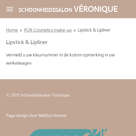
Ga
VÉRONIQUE
SCHOONHEIDSSALON
direct
naar
Home
»
PÜR Cosmetics make-up
»
Lipstick & Lipliner
de
hoofdinhoud
Lipstick & Lipliner
Vermeld u uw kleurnummer in de kolom opmerking in uw
winkelwagen
© 2019 Schoonheidssalon Véronique
Page design door Mathys Kramer