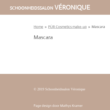
Ga
VÉRONIQUE
SCHOONHEIDSSALON
direct
naar
de
Home
»
PÜR Cosmetics make-up
»
Mascara
hoofdinhoud
Mascara
© 2019 Schoonheidssalon Véronique
Page design door Mathys Kramer